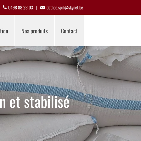
0498 88 23 03
dothee.sprl@skynet.be
tion
Nos produits
Contact
 et stabilisé